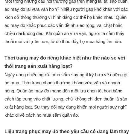
Một trong những câu hỏi thường gặp trên mạng là, tại sao quần
áo may đo lại vừa vặn hơn? Nhiều người gặp khó khăn với các
kích cỡ thông thường vì hình dáng cơ thể họ khác nhau. Quần
áo may đo khắc phục các vấn đề như eo rộng, vai chật hoặc
chiều dài không đều. Khi quần áo vừa vặn, người ta cảm thấy
thoải mái và tự tin hơn, từ đó thúc đẩy họ mua hàng lần nữa.
Thời trang may đo riêng khác biệt như thế nào so với
thời trang sản xuất hàng loạt?
Ngày càng nhiều người mua sắm suy nghĩ kỹ hơn về những gì
họ mua. Thời trang nhanh thường không vừa vặn và nhanh
hỏng. Quần áo may đo mang đến một lựa chọn tốt hơn bằng
cách tập trung vào chất lượng, chứ không chỉ đơn thuần là sản
xuất hàng loạt. Sự thay đổi này đang khiến mọi người suy nghĩ
khác đi về cách họ mua sắm quần áo.
Liệu trang phục may đo theo yêu cầu có đang làm thay